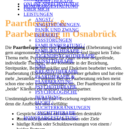
SUCHTTHERAPIE
ONLINE-SPRECHSTUNDE
HONORARGESTALTUNG
ÜBER MICH
LEISTUNGEN
ANGST /
Paartherapie &
ANGSTSTÖRUNGEN,
PANIK UND ZWANG
Paarberatung in Osnabrück
BURNOUT
ESSSTÖRUNGEN
FAMILIENBERATUNG /
Die
Paartherapie
oder eine
Paarberatung
(Eheberatung) wird
FAMILIENTHERAPIE /
gern angenommen, Beziehungsprobleme sind längst kein Tabu-
JUGENDPSYCHOTHERAPIE
Thema mehr. Psychotherapie für Paare ist eine tiefgreifende,
KUNSTTHERAPIE
individuelle Therapie, in der Konflikte in der Beziehung,
UND
Streitpunkte, Beziehungskiller und Ehekrisen bearbeitet werden.
KREATIVTHERAPIE
Paarberatung (Eheberatung) ist allgemeiner gehalten und hat eine
PAARTHERAPIE &
mehr „beratende“ Funktion. Bei der Paarberatung reichen meist
PAARBERATUNG
schon eine oder wenige Sitzungen aus. Der Paartherapeut ist für
PSYCHOTHERAPIE
„beide“ Klienten ein neutraler Ansprechpartner.
PSYCHOLOGISCHE
BERATUNG
Unstimmigkeiten in der Ehe / Beziehung registrieren Sie schnell,
SUCHT /
denn die Anzeichen sind vielfältig:
SUCHTERKRANKUNGEN
/ SUCHTTHERAPIE
Gespräche schlafen ein oder werden destruktiv
HONORARGESTALTUNG
kaum noch gemeinsame Interessen oder Ziele
häufige Kritik oder Schuldzuweisungen von einem /