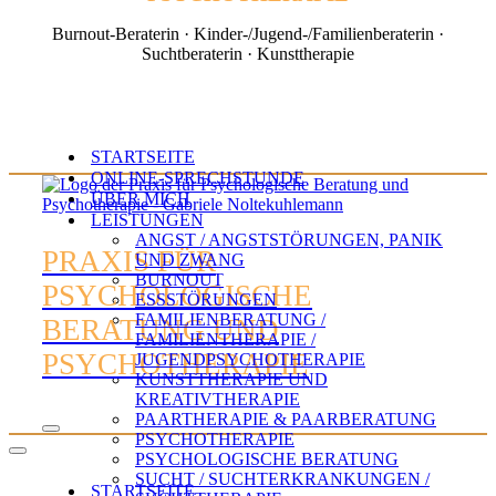
Burnout-Beraterin · Kinder-/Jugend-/Familienberaterin ·
Suchtberaterin · Kunsttherapie
STARTSEITE
ONLINE-SPRECHSTUNDE
ÜBER MICH
LEISTUNGEN
ANGST / ANGSTSTÖRUNGEN, PANIK
PRAXIS FÜR
UND ZWANG
BURNOUT
PSYCHOLOGISCHE
ESSSTÖRUNGEN
FAMILIENBERATUNG /
BERATUNG UND
FAMILIENTHERAPIE /
PSYCHOTHERAPIE
JUGENDPSYCHOTHERAPIE
KUNSTTHERAPIE UND
KREATIVTHERAPIE
PAARTHERAPIE & PAARBERATUNG
Navigations-
PSYCHOTHERAPIE
Menü
Navigations-
PSYCHOLOGISCHE BERATUNG
Menü
SUCHT / SUCHTERKRANKUNGEN /
STARTSEITE